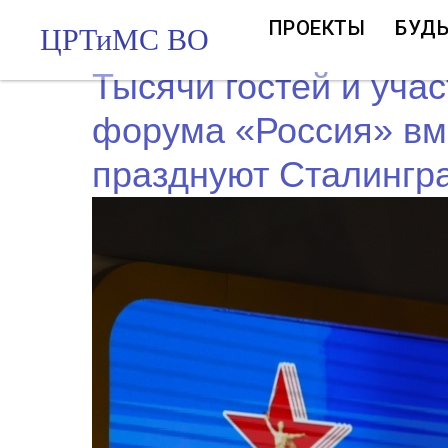
ПРОЕКТЫ
БУДЬ
ЦРТиМС ВО
Тысячи гостей и уча
форума «Россия» вм
празднуют Сталингр