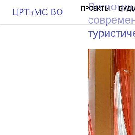
Волгогра
ПРОЕКТЫ
БУДЬ
ЦРТиМС ВО
современ
туристич