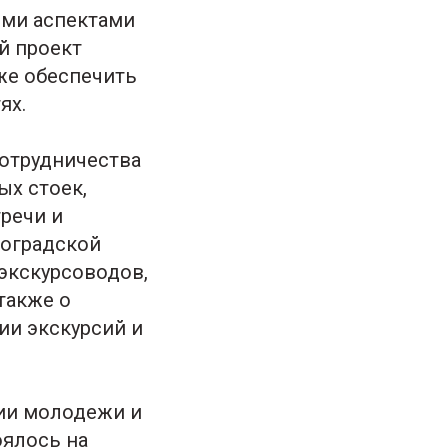
ыми аспектами
й проект
кже обеспечить
ях.
сотрудничества
х стоек,
речи и
гоградской
экскурсоводов,
также о
ии экскурсий и
ии молодежи и
оялось на