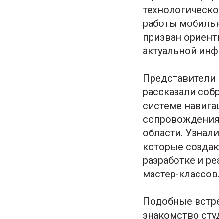
технологическо
работы мобильн
призван ориент
актуальной инф
Представители 
рассказали соб
системе навига
сопровождения 
области. Узнал
которые создаю
разработке и р
мастер-классов
Подобные встре
знакомство сту