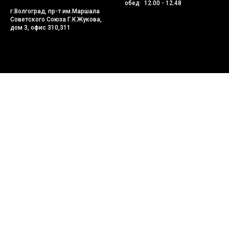
обед 12.00 - 12.48
г.Волгоград, пр-т им.Маршала
Советского Союза Г.К.Жукова,
дом 3, офис 310,311