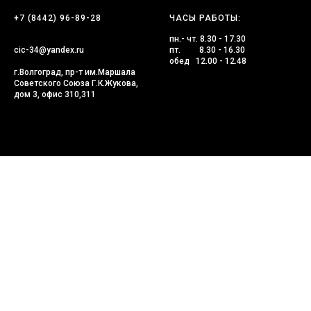
+7 (8442) 96-89-28
ЧАСЫ РАБОТЫ:
пн.- чт. 8.30 - 17.30
cic-34@yandex.ru
пт. 8.30 - 16.30
обед 12.00 - 12.48
г.Волгоград, пр-т им.Маршала
Советского Союза Г.К.Жукова,
дом 3, офис 310,311