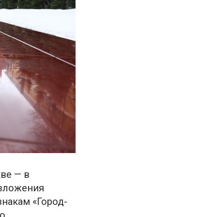
ве — в
озложения
знакам «Город-
мо