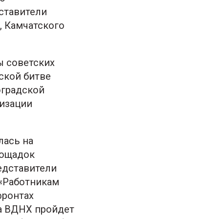
ставители
, Камчатского
ы советских
ской битве
оградской
низации
лась на
лощадок
едставители
 «Работникам
фронтах
на ВДНХ пройдет