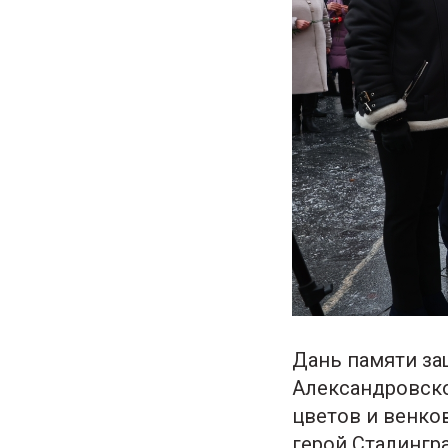
Дань памяти за
Александровск
цветов и венко
герой Сталингр