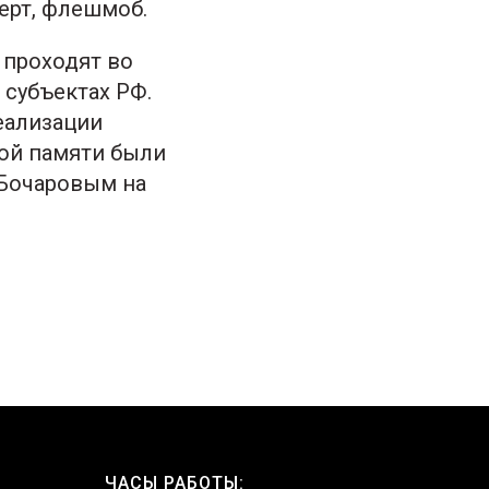
ерт, флешмоб.
 проходят во
 субъектах РФ.
еализации
кой памяти были
 Бочаровым на
ЧАСЫ РАБОТЫ: