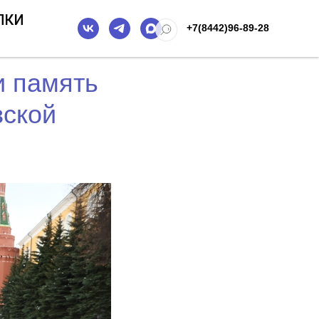
ПКИ
+7(8442)96-89-28
и память
вской