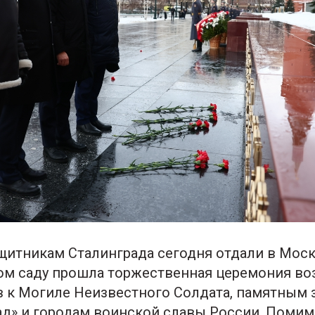
щитникам Сталинграда сегодня отдали в Моск
ом саду прошла торжественная церемония в
в к Могиле Неизвестного Солдата, памятным 
ад» и городам воинской славы России. Поми