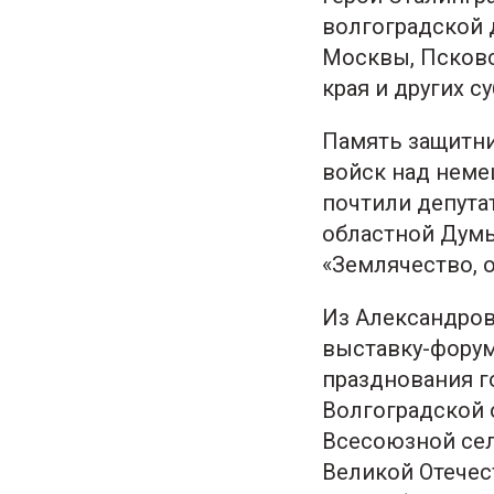
волгоградской 
Москвы, Псковс
края и других с
Память защитни
войск над неме
почтили депута
областной Думы
«Землячество, 
Из Александров
выставку-форум
празднования г
Волгоградской 
Всесоюзной сел
Великой Отечес