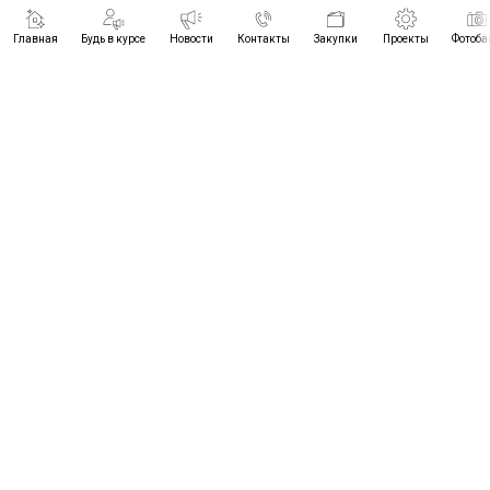
Главная
Будь в курсе
Новости
Контакты
Закупки
Проекты
Фотоба
ПРОЕКТЫ
БУДЬ В КУРСЕ
НОВОСТИ
КОНТАКТЫ
© 2021-2026
ЗАКУПКИ
ЦРТИМС ВО
ФОТОБАНК
+7 (8442) 96-89-28
ЧАСЫ РАБОТЫ:
пн.- чт. 8.30 - 17.30
cic-34@yandex.ru
пт. 8.30 - 16.30
обед 12.00 - 12.48
г.Волгоград, пр-т им.Маршала
Советского Союза Г.К.Жукова,