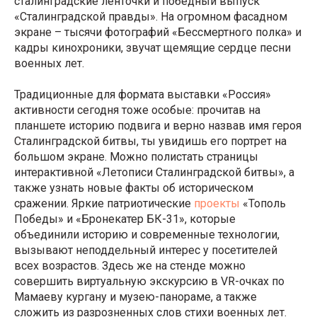
сталинградские ленточки и победный выпуск
«Сталинградской правды». На огромном фасадном
экране – тысячи фотографий «Бессмертного полка» и
кадры кинохроники, звучат щемящие сердце песни
военных лет.
Традиционные для формата выставки «Россия»
активности сегодня тоже особые: прочитав на
планшете историю подвига и верно назвав имя героя
Сталинградской битвы, ты увидишь его портрет на
большом экране. Можно полистать страницы
интерактивной «Летописи Сталинградской битвы», а
также узнать новые факты об историческом
сражении. Яркие патриотические
проекты
«Тополь
Победы» и «Бронекатер БК-31», которые
объединили историю и современные технологии,
вызывают неподдельный интерес у посетителей
всех возрастов. Здесь же на стенде можно
совершить виртуальную экскурсию в VR-очках по
Мамаеву кургану и музею-панораме, а также
сложить из разрозненных слов стихи военных лет.