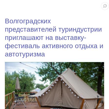
Волгоградских
представителей туриндустрии
приглашают на выставку-
фестиваль активного отдыха и
автотуризма