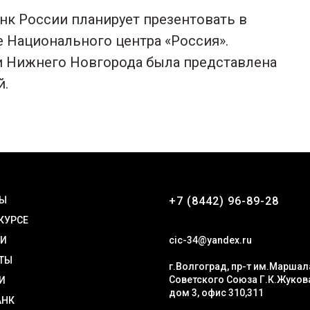
нк России планирует презентовать в
 Национального центра «Россия».
и Нижнего Новгорода была представлена
й.
ТЫ
+7 (8442) 96-89-28
 КУРСЕ
ТИ
cic-34@yandex.ru
ТЫ
г.Волгоград, пр-т им.Маршал
Советского Союза Г.К.Жуков
И
дом 3, офис 310,311
АНК