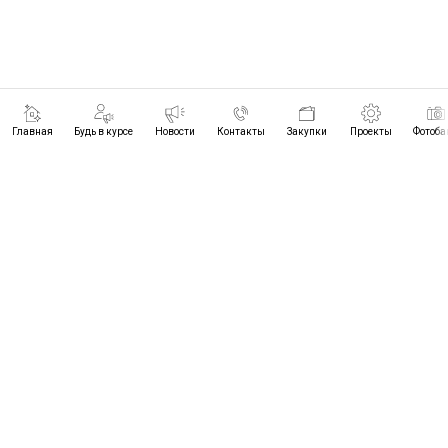
Главная
Будь в курсе
Новости
Контакты
Закупки
Проекты
Фотоба
ПРОЕКТЫ
БУДЬ В КУРСЕ
НОВОСТИ
КОНТАКТЫ
© 2021-2026
ЗАКУПКИ
ЦРТИМС ВО
ФОТОБАНК
+7 (8442) 96-89-28
ЧАСЫ РАБОТЫ: