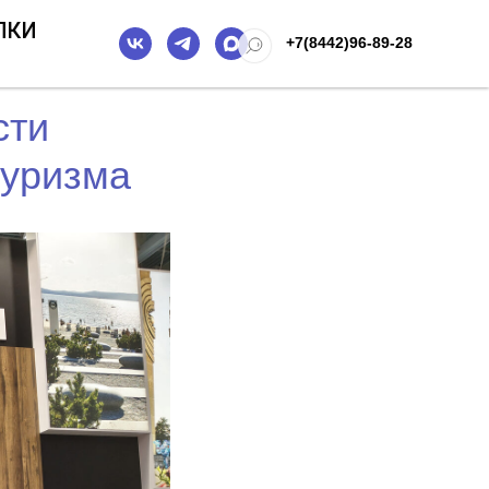
ПКИ
+7(8442)96-89-28
сти
туризма