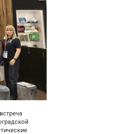
встреча
оградской
стические