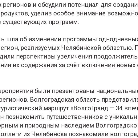
 регионов и обсудили потенциал для создан
продуктов, уделив особое внимание возможн
 существующих программ.
ечь шла об изменении программы однодневных
регион, реализуемых Челябинской областью. 
удили перспективы увеличения продолжитель
ения их содержания за счёт включения новых
мероприятия были презентованы национальны
регионов. Волгоградская область представил
уристический маршрут «ВолгоГранд — 34 впеч
н познакомить путешественников с уникаль
урным и природным наследием Волгоградской
коллеги из Челябинска познакомили волгогра