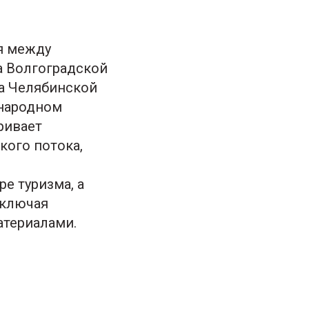
я между
а Волгоградской
ма Челябинской
ународном
ривает
кого потока,
е туризма, а
включая
атериалами.