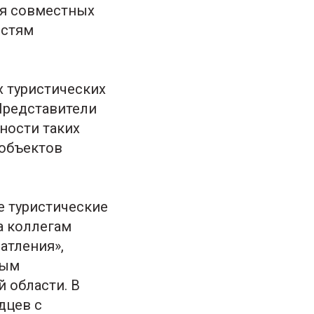
ия совместных
остям
 туристических
Представители
ности таких
 объектов
е туристические
а коллегам
атления»,
ным
 области. В
дцев с