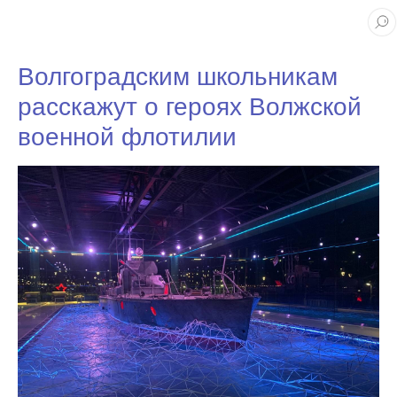
Волгоградским школьникам
расскажут о героях Волжской
военной флотилии