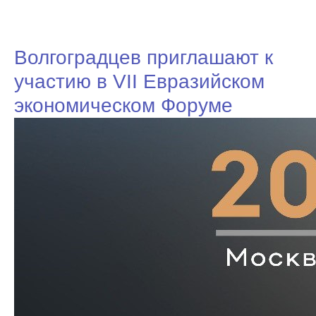
Волгоградцев приглашают к
участию в VII Евразийском
экономическом Форуме