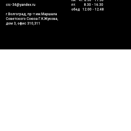
пн.- чт. 8.30 - 17.30
cic-34@yandex.ru
пт. 8.30 - 16.30
обед 12.00 - 12.48
г.Волгоград, пр-т им.Маршала
Советского Союза Г.К.Жукова,
дом 3, офис 310,311