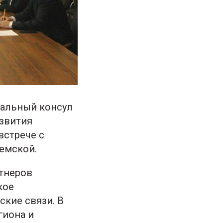
ральный консул
азвития
встрече с
емской.
ртнеров
кое
ские связи. В
гиона и