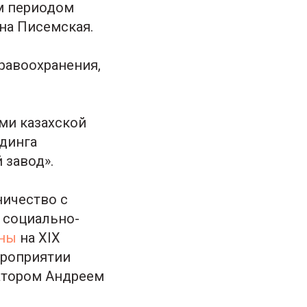
ым периодом
нна Писемская.
равоохранения,
ми казахской
динга
 завод».
ничество с
 социально-
ены
на XIX
ероприятии
натором Андреем