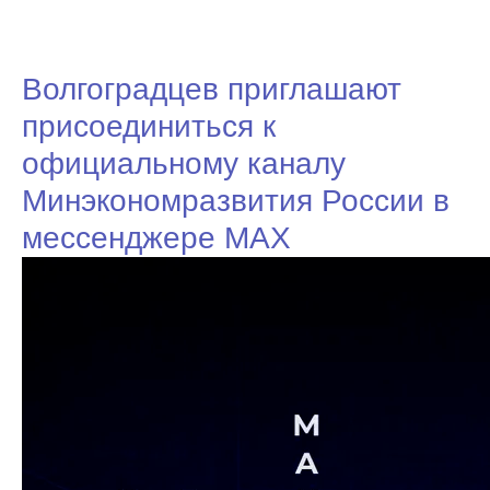
Волгоградцев приглашают
присоединиться к
официальному каналу
Минэкономразвития России в
мессенджере MAX