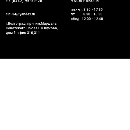
+7 (8442) 96-89-28
ЧАСЫ РАБОТЫ:
пн.- чт. 8.30 - 17.30
cic-34@yandex.ru
пт. 8.30 - 16.30
обед 12.00 - 12.48
г.Волгоград, пр-т им.Маршала
Советского Союза Г.К.Жукова,
дом 3, офис 310,311