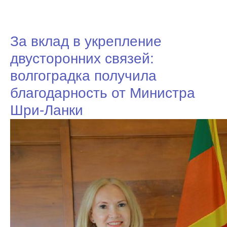
За вклад в укрепление
двусторонних связей:
волгоградка получила
благодарность от Министра
Шри-Ланки