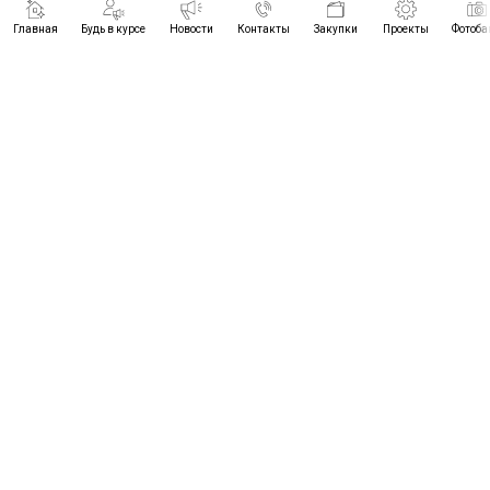
Главная
Будь в курсе
Новости
Контакты
Закупки
Проекты
Фотоба
ПРОЕКТЫ
БУДЬ В КУРСЕ
НОВОСТИ
КОНТАКТЫ
© 2021-2026
ЗАКУПКИ
ЦРТИМС ВО
ФОТОБАНК
+7 (8442) 96-89-28
ЧАСЫ РАБОТЫ:
пн.- чт. 8.30 - 17.30
cic-34@yandex.ru
пт. 8.30 - 16.30
обед 12.00 - 12.48
г.Волгоград, пр-т им.Маршала
Советского Союза Г.К.Жукова,