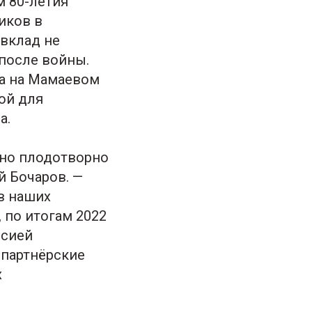
м 80-летия
иков в
вклад не
 после войны.
ва на Мамаевом
ой для
а.
чно плодотворно
й Бочаров. —
в наших
 по итогам 2022
ссией
 партнёрские
х