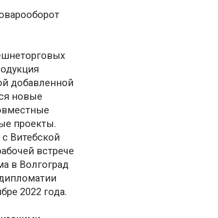
товарооборот
нешнеторговых
родукция
ой добавленной
тся новые
совместные
ые проекты.
 с Витебской
абочей встрече
ма в Волгоград
 дипломатии
бре 2022 года.