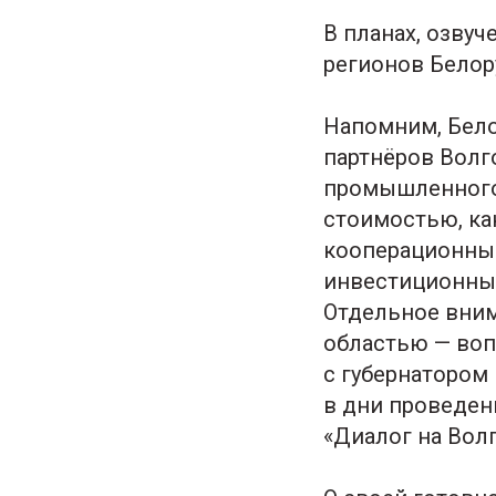
В планах, озву
регионов Белор
Напомним, Бело
партнёров Волг
промышленного
стоимостью, как
кооперационные
инвестиционные
Отдельное вним
областью — воп
с губернатором
в дни проведен
«Диалог на Волг