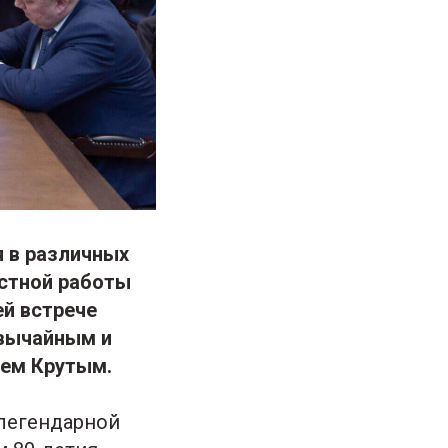
 в различных
естной работы
й встрече
звычайным и
ием Крутым.
 легендарной