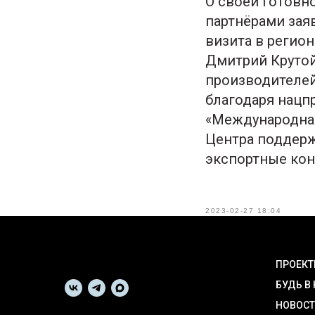
О своей готовн
партнёрами зая
визита в регио
Дмитрий Крутой
производителей
благодаря нацп
«Международная
Центра поддерж
экспортные кон
2023-02-27 18:04
ПРОЕК
БУДЬ В
НОВОС