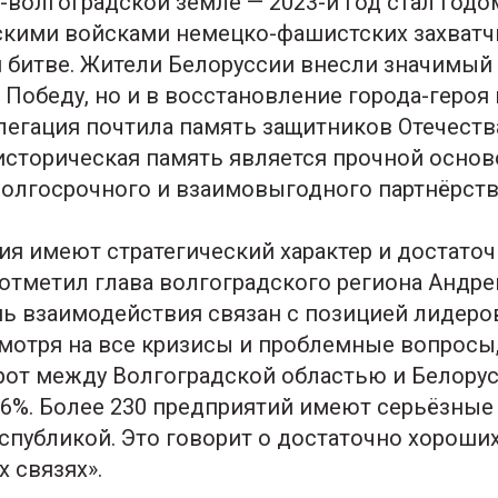
-волгоградской земле — 2023-й год стал годо
скими войсками немецко-фашистских захватч
 битве. Жители Белоруссии внесли значимый 
 Победу, но и в восстановление города-героя
легация почтила память защитников Отечест
 историческая память является прочной основ
олгосрочного и взаимовыгодного партнёрств
я имеют стратегический характер и достато
 отметил глава волгоградского региона Андре
ь взаимодействия связан с позицией лидеро
смотря на все кризисы и проблемные вопросы,
рот между Волгоградской областью и Белору
46%. Более 230 предприятий имеют серьёзные
спубликой. Это говорит о достаточно хороши
 связях».