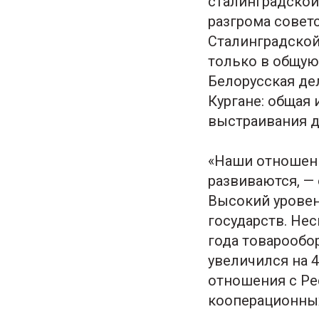
сталинградской
разгрома совет
Сталинградской
только в общую
Белорусская де
Кургане: общая
выстраивания д
«Наши отношени
развиваются, —
Высокий уровен
государств. Не
года товарообо
увеличился на 
отношения с Ре
кооперационных