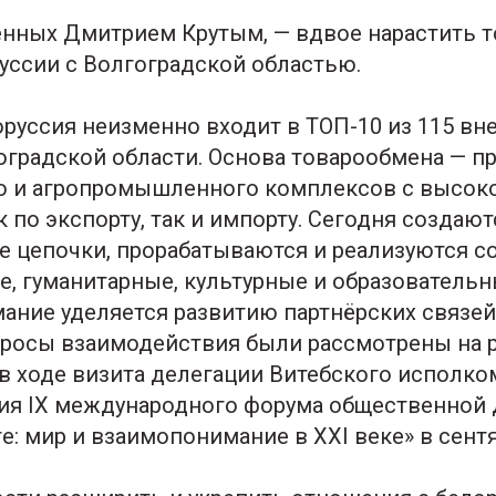
ченных Дмитрием Крутым, — вдвое нарастить 
уссии с Волгоградской областью.
руссия неизменно входит в ТОП-10 из 115 в
оградской области. Основа товарообмена — п
 и агропромышленного комплексов с высок
 по экспорту, так и импорту. Сегодня создаю
 цепочки, прорабатываются и реализуются 
, гуманитарные, культурные и образовательн
ание уделяется развитию партнёрских связей
росы взаимодействия были рассмотрены на р
 в ходе визита делегации Витебского исполко
ия IХ международного форума общественной
е: мир и взаимопонимание в XXI веке» в сентя