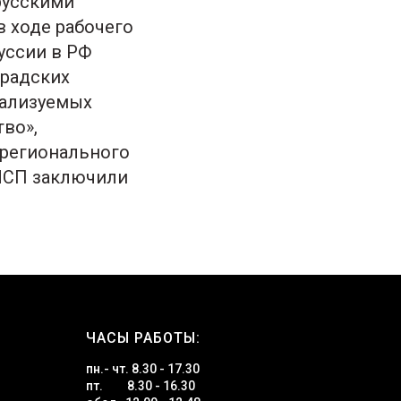
русскими
в ходе рабочего
уссии в РФ
градских
еализуемых
во»,
 регионального
 МСП заключили
ЧАСЫ РАБОТЫ:
пн.- чт. 8.30 - 17.30
пт. 8.30 - 16.30