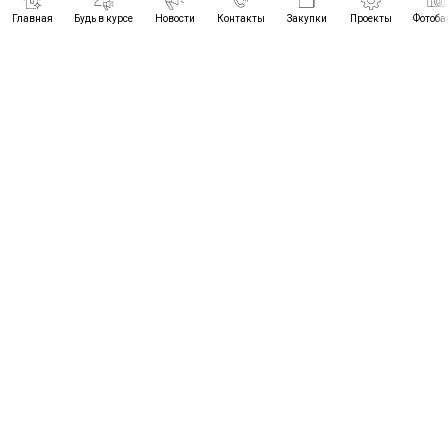
Главная
Будь в курсе
Новости
Контакты
Закупки
Проекты
Фотоба
ПРОЕКТЫ
БУДЬ В КУРСЕ
НОВОСТИ
КОНТАКТЫ
© 2021-2026
ЗАКУПКИ
ЦРТИМС ВО
ФОТОБАНК
+7 (8442) 96-89-28
ЧАСЫ РАБОТЫ:
пн.- чт. 8.30 - 17.30
cic-34@yandex.ru
пт. 8.30 - 16.30
обед 12.00 - 12.48
г.Волгоград, пр-т им.Маршала
Советского Союза Г.К.Жукова,
дом 3, офис 310,311