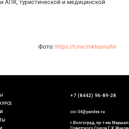
и АПК, туристической и медицинской
Фото:
https://t.me/mkhusnullin
ТЫ
+7 (8442) 96-89-28
 КУРСЕ
ТИ
cic-34@yandex.ru
ТЫ
г.Волгоград, пр-т им.Маршал
Советского Союза Г.К.Жуков
И