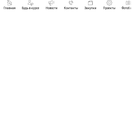
Главная
Будь в курсе
Новости
Контакты
Закупки
Проекты
Фотоба
ПРОЕКТЫ
БУДЬ В КУРСЕ
НОВОСТИ
КОНТАКТЫ
© 2021-2026
ЗАКУПКИ
ЦРТИМС ВО
ФОТОБАНК
+7 (8442) 96-89-28
ЧАСЫ РАБОТЫ:
пн.- чт. 8.30 - 17.30
cic-34@yandex.ru
пт. 8.30 - 16.30
обед 12.00 - 12.48
г.Волгоград, пр-т им.Маршала
Советского Союза Г.К.Жукова,