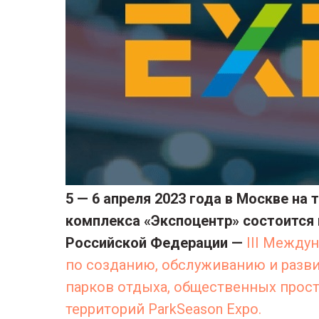
5 — 6 апреля 2023 года в Москве на
комплекса «Экспоцентр» состоится 
Российской Федерации —
III Между
по созданию, обслуживанию и разв
парков отдыха, общественных прос
территорий ParkSeason Expo.