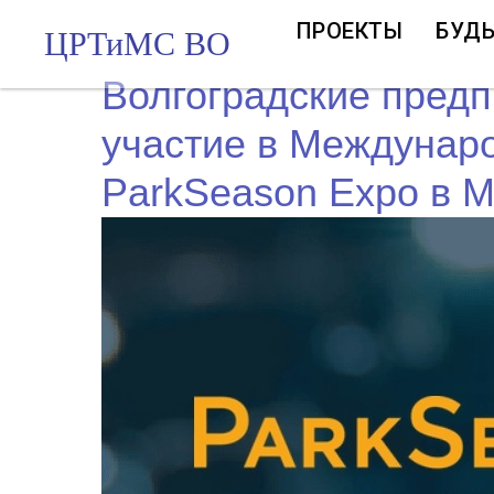
ПРОЕКТЫ
БУДЬ
ЦРТиМС ВО
Волгоградские предп
участие в Междунар
ParkSeason Expo в 