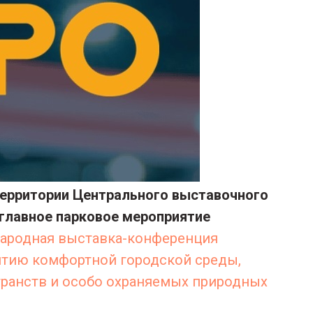
 территории Центрального выставочного
главное парковое мероприятие
народная выставка-конференция
итию комфортной городской среды,
транств и особо охраняемых природных