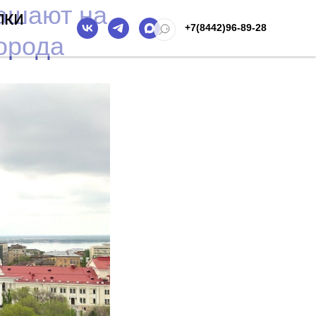
лашают на
ПКИ
+7(8442)96-89-28
орода