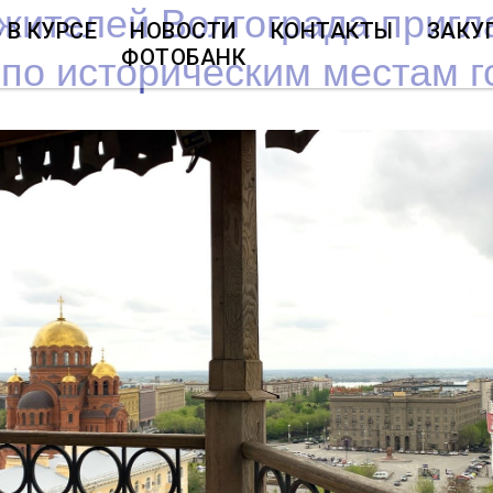
 жителей Волгограда приг
 В КУРСЕ
НОВОСТИ
КОНТАКТЫ
ЗАКУ
ФОТОБАНК
 по историческим местам г