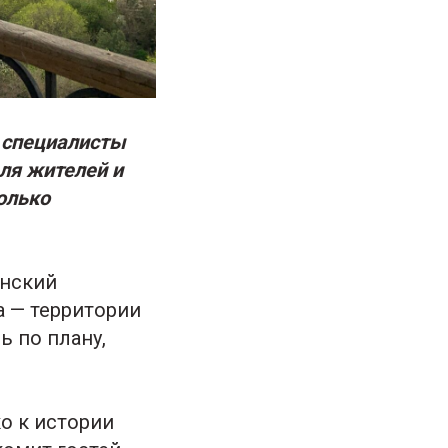
 специалисты
ля жителей и
олько
ынский
а — территории
ь по плану,
о к истории