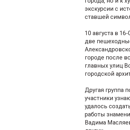
города, но и к 
экскурсии с ис
ставшей символ
10 августа в 16
две пешеходные
Александровско
городе после в
главных улиц В
городской архит
Другая группа 
участники узна
удалось создать
работы знамени
Вадима Масляев