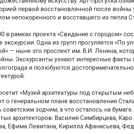
художественному искусству. Арт-прогулка озна
торией первой восстановленной после войны 
ом непокоренного и восставшего из пепла С
-00 в рамках проекта «Свидание с городом» сос
 экскурсии. Одна из групп прогуляется «По у
й» — ныне это проспект им. В.И. Ленина, кот
ойны. Экскурсанты узнают интересные факты 
олгограда и полюбуются достопримечательно
ектурой.
посетит «Музей архитектуры под открытым не
ют о генеральном плане восстановления Стали
 советским зодчим, а что осталось на бумаге.
тых архитекторов: Василия Симбирцева, Каро 
а, Ефима Левитана, Кирилла Афанасьева, Фе