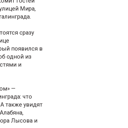
комит гостей
улицей Мира,
талинграда.
тоятся сразу
лице
орый появился в
об одной из
стями и
бом» —
нграда: что
 А также увидят
Алабяна,
дора Лысова и